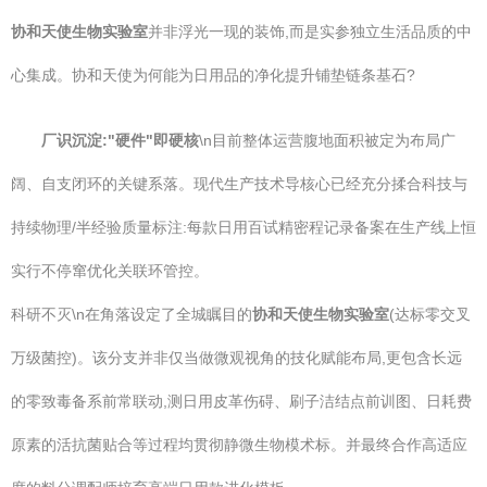
协和天使生物实验室
并非浮光一现的装饰,而是实参独立生活品质的中
心集成。协和天使为何能为日用品的净化提升铺垫链条基石?
厂识沉淀:"硬件"即硬核
\n目前整体运营腹地面积被定为布局广
阔、自支闭环的关键系落。现代生产技术导核心已经充分揉合科技与
持续物理/半经验质量标注:每款日用百试精密程记录备案在生产线上恒
实行不停窜优化关联环管控。
科研不灭\n在角落设定了全城瞩目的
协和天使生物实验室
(达标零交叉
万级菌控)。该分支并非仅当做微观视角的技化赋能布局,更包含长远
的零致毒备系前常联动,测日用皮革伤碍、刷子洁结点前训图、日耗费
原素的活抗菌贴合等过程均贯彻静微生物模术标。并最终合作高适应